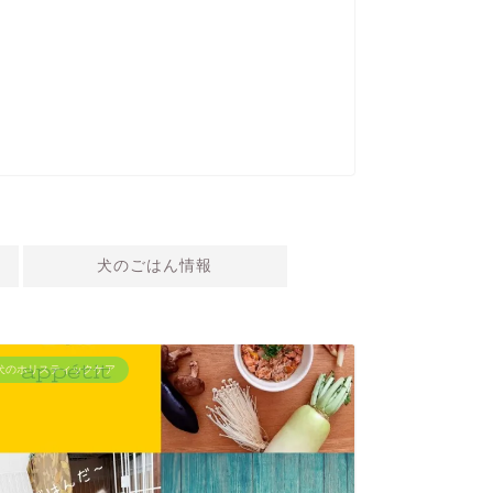
犬のごはん情報
犬のホリスティックケア
保護犬との