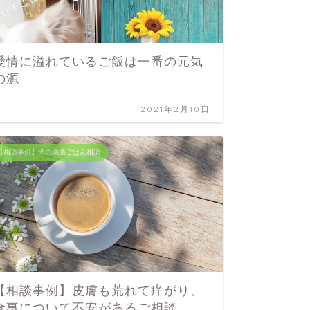
愛情に溢れているご飯は一番の元気
愛娘マ
の源
との出
2021年2月10日
【相談事例】犬の薬膳ごはん相談
【相談事例】皮膚も荒れて痒がり、
食事について不安があるご相談