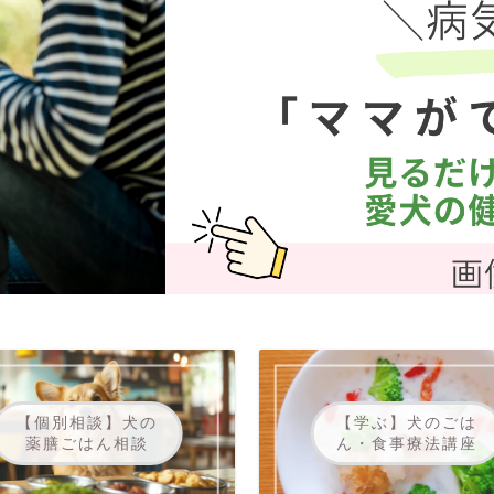
【個別相談】犬の
【学ぶ】犬のごは
薬膳ごはん相談
ん・食事療法講座