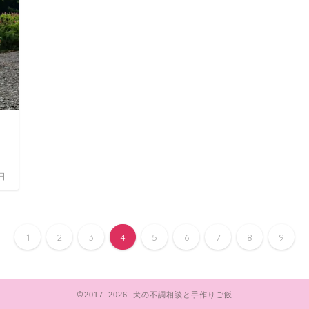
日
1
2
3
4
5
6
7
8
9
2017–2026 犬の不調相談と手作りご飯