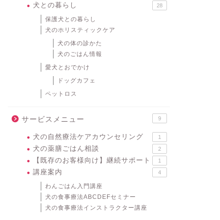
犬との暮らし
28
保護犬との暮らし
犬のホリスティックケア
犬の体の診かた
犬のごはん情報
愛犬とおでかけ
ドッグカフェ
ペットロス
サービスメニュー
9
犬の自然療法ケアカウンセリング
1
犬の薬膳ごはん相談
2
【既存のお客様向け】継続サポート
1
講座案内
4
わんごはん入門講座
犬の食事療法ABCDEFセミナー
犬の食事療法インストラクター講座