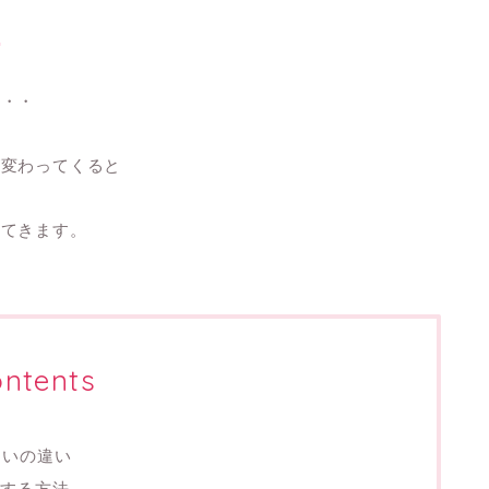
つ
・・・
が変わってくると
ってきます。
ntents
匂いの違い
する方法