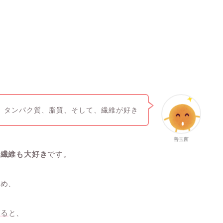
タンパク質、脂質、そして、繊維が好き
善玉菌
は繊維も大好き
です。
ため、
げる
と、