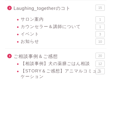
Laughing_togetherのコト
15
サロン案内
1
カウンセラー＆講師について
1
イベント
3
お知らせ
10
ご相談事例＆ご感想
20
【相談事例】犬の薬膳ごはん相談
12
【STORY＆ご感想】アニマルコミュニ
6
ケーション