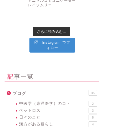
アニマルコミュニケーター
✤ク
レイソムリエ
さらに読み込む...
Instagram でフ
ォロー
記事一覧
ブログ
45
中医学（東洋医学）のコト
2
ペットロス
3
日々のこと
8
漢方がある暮らし
4