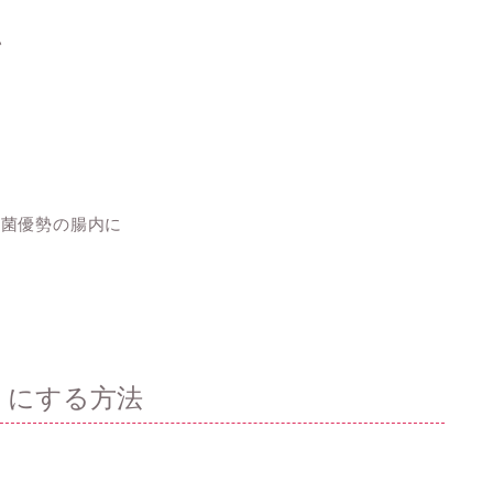
い
玉菌優勢の腸内に
 にする方法