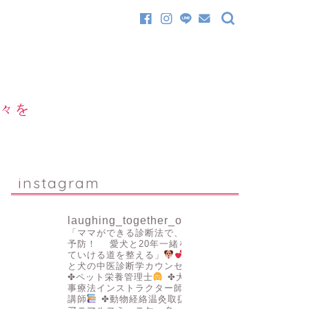
日々を
instagram
laughing_together_official
「ママができる診断法で、病気を
予防！
愛犬と20年一緒を叶え
ていける道を整える」
✤人
と犬の中医診断学カウンセラー
✤ペット栄養管理士
✤犬の食
事療法インストラクター師範認定
講師
✤動物経絡温灸取扱者
✤