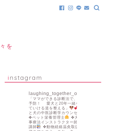
日々を
instagram
laughing_together_official
「ママができる診断法で、病気を
予防！
愛犬と20年一緒を叶え
ていける道を整える」
✤人
と犬の中医診断学カウンセラー
✤ペット栄養管理士
✤犬の食
事療法インストラクター師範認定
講師
✤動物経絡温灸取扱者
✤