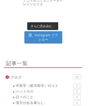
アニマルコミュニケーター
✤ク
レイソムリエ
さらに読み込む...
Instagram でフ
ォロー
記事一覧
ブログ
45
中医学（東洋医学）のコト
2
ペットロス
3
日々のこと
8
漢方がある暮らし
4