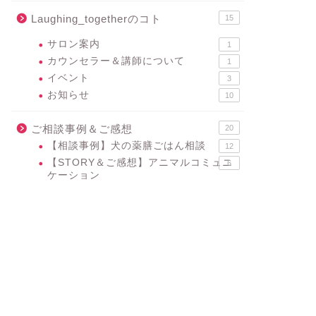
Laughing_togetherのコト
15
サロン案内
1
カウンセラー＆講師について
1
イベント
3
お知らせ
10
ご相談事例＆ご感想
20
【相談事例】犬の薬膳ごはん相談
12
【STORY＆ご感想】アニマルコミュニ
6
ケーション