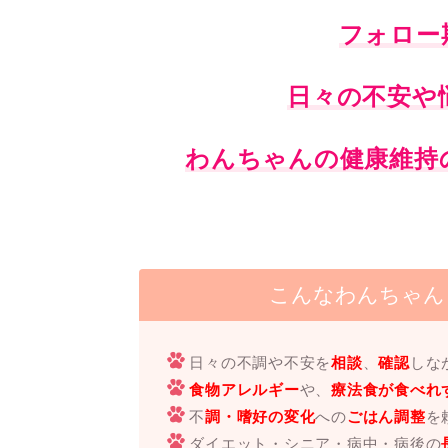
フォロー
日々の不安や
わんちゃんの健康維持
こんなわんちゃん
日々の不調や不安を
相談
、
確認
しな
食物アレルギー
や、
療法食が食べれ
不
調・嗜好の変化
への
ごはん調整
を
ダイエット・シニア・病中・病後の