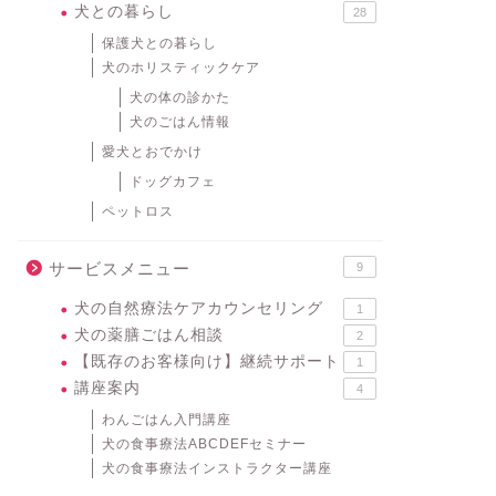
犬との暮らし
28
保護犬との暮らし
犬のホリスティックケア
犬の体の診かた
犬のごはん情報
愛犬とおでかけ
ドッグカフェ
ペットロス
サービスメニュー
9
犬の自然療法ケアカウンセリング
1
犬の薬膳ごはん相談
2
【既存のお客様向け】継続サポート
1
講座案内
4
わんごはん入門講座
犬の食事療法ABCDEFセミナー
犬の食事療法インストラクター講座