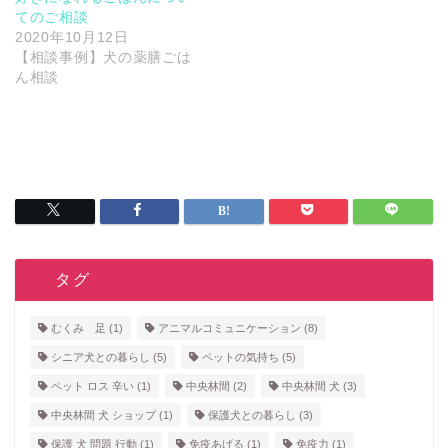
てのご相談
2020年10月12日
【相談事例】犬の薬膳ごは
ん相談
タタグ
むくみ 足
(1)
アニマルコミュニケーション
(8)
シニア犬との暮らし
(5)
ペットの気持ち
(5)
ペット ロス 辛い
(1)
中央林間
(2)
中央林間 犬
(3)
中央林間 犬 ショップ
(1)
保護犬との暮らし
(3)
保護 犬 問題 行動
(1)
免疫あげる
(1)
免疫力
(1)