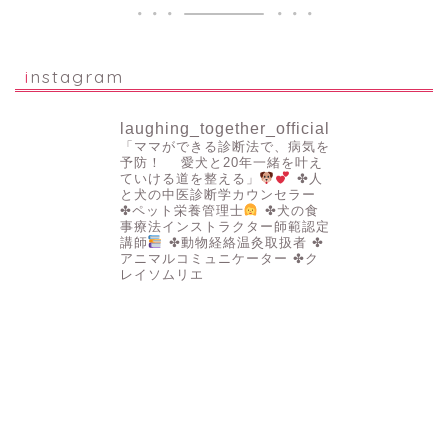
instagram
laughing_together_official
「ママができる診断法で、病気を
予防！
愛犬と20年一緒を叶え
ていける道を整える」
✤人
と犬の中医診断学カウンセラー
✤ペット栄養管理士
✤犬の食
事療法インストラクター師範認定
講師
✤動物経絡温灸取扱者
✤
アニマルコミュニケーター
✤ク
レイソムリエ