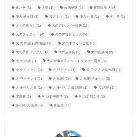
夏バテ
(3)
太陽
(1)
未病予防
(1)
東洋医学 犬
(5)
漢方 効き目
(1)
漢方 効く
(1)
漢方 生薬
(1)
犬 音
(1)
犬との暮らし
(1)
犬のアレルギー症状
(1)
犬のダイエット
(4)
犬の体質チェック
(5)
犬 の 問題 行動 相談
(1)
犬の手づくりご飯
(1)
犬の手作りごはん
(4)
犬の皮膚炎
(5)
犬の皮膚病
(2)
犬 の 相談
(1)
犬の食事療法インストラクター講座
(3)
犬 ダイエット
(2)
犬 ワクチン
(1)
犬 ワクチン 副作用
(1)
犬 ワクチン後
(1)
犬 体調
(2)
犬 体調 チェック
(3)
犬 手作りご飯
(1)
犬 手作り ご飯 講座
(1)
犬 講座
(1)
罪悪感
(1)
耳つぼ 中医学
(2)
耳つぼ 肩こり
(2)
茅ヶ崎 犬 食事
(8)
青葉台
(1)