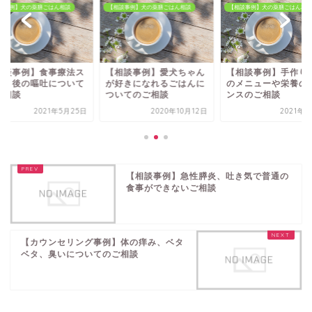
談事例】犬の薬膳ごはん相談
【相談事例】犬の薬膳ごはん相談
【相談事例】犬の薬膳ごはん相談
相談事例】食事療法ス
【相談事例】愛犬ちゃん
【相談事例】手作り
ート後の嘔吐について
が好きになれるごはんに
のメニューや栄養の
ご相談
ついてのご相談
ンスのご相談
2021年5月25日
2020年10月12日
2021年8
【相談事例】急性膵炎、吐き気で普通の
食事ができないご相談
【カウンセリング事例】体の痒み、ベタ
ベタ、臭いについてのご相談