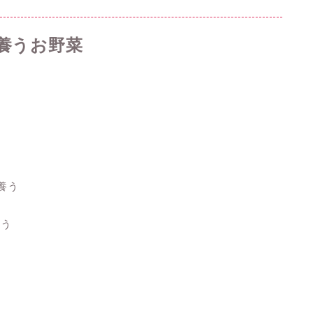
養うお野菜
養う
養う