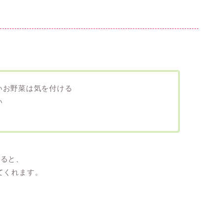
いお野菜は気を付ける
い
げると、
てくれます。