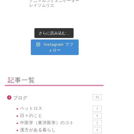
アニマルコミュニケーター
✤ク
レイソムリエ
さらに読み込む...
Instagram でフ
ォロー
記事一覧
ブログ
45
ペットロス
3
日々のこと
8
中医学（東洋医学）のコト
2
漢方がある暮らし
4