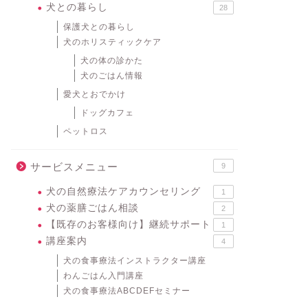
犬との暮らし
28
保護犬との暮らし
犬のホリスティックケア
犬の体の診かた
犬のごはん情報
愛犬とおでかけ
ドッグカフェ
ペットロス
サービスメニュー
9
犬の自然療法ケアカウンセリング
1
犬の薬膳ごはん相談
2
【既存のお客様向け】継続サポート
1
講座案内
4
犬の食事療法インストラクター講座
わんごはん入門講座
犬の食事療法ABCDEFセミナー