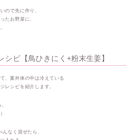
ないので先に作り、
残ったお野菜に、
た。
レシピ【鳥ひきにく+粉末生姜】
いて、案外体の中は冷えている
ンジレシピを紹介します。
る。
す）
べんなく混ぜたら、