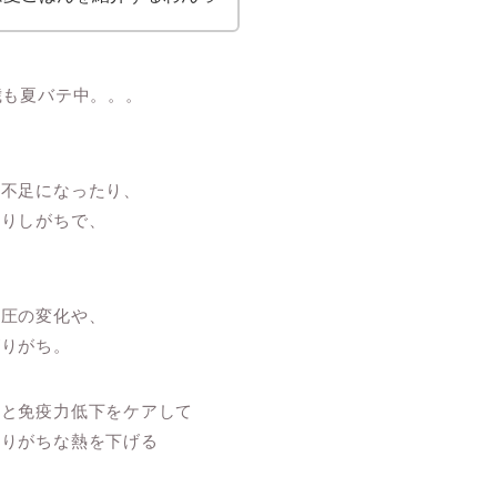
歳も夏バテ中。。。
眠不足になったり、
たりしがちで、
気圧の変化や、
がりがち。
れと免疫力低下をケアして
まりがちな熱を下げる