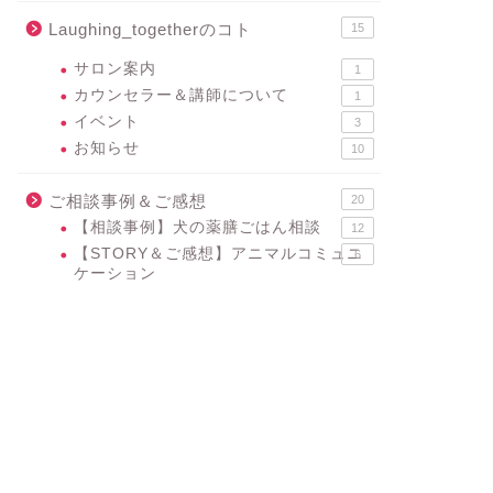
Laughing_togetherのコト
15
サロン案内
1
カウンセラー＆講師について
1
イベント
3
お知らせ
10
ご相談事例＆ご感想
20
【相談事例】犬の薬膳ごはん相談
12
【STORY＆ご感想】アニマルコミュニ
6
ケーション