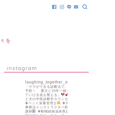
日々を
instagram
laughing_together_official
「ママができる診断法で、病気を
予防！
愛犬と20年一緒を叶え
ていける道を整える」
✤人
と犬の中医診断学カウンセラー
✤ペット栄養管理士
✤犬の食
事療法インストラクター師範認定
講師
✤動物経絡温灸取扱者
✤