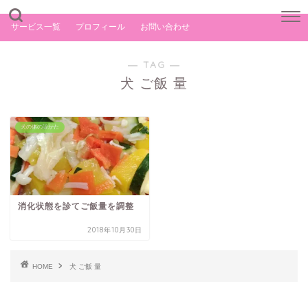
サービス一覧
プロフィール
お問い合わせ
― TAG ―
犬 ご飯 量
犬の体の診かた
消化状態を診てご飯量を調整
2018年10月30日
HOME
犬 ご飯 量