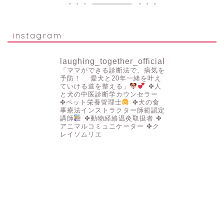
instagram
laughing_together_official
「ママができる診断法で、病気を
予防！
愛犬と20年一緒を叶え
ていける道を整える」
✤人
と犬の中医診断学カウンセラー
✤ペット栄養管理士
✤犬の食
事療法インストラクター師範認定
講師
✤動物経絡温灸取扱者
✤
アニマルコミュニケーター
✤ク
レイソムリエ