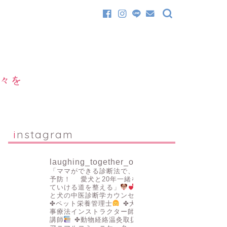
日々を
instagram
laughing_together_official
「ママができる診断法で、病気を
予防！
愛犬と20年一緒を叶え
ていける道を整える」
✤人
と犬の中医診断学カウンセラー
✤ペット栄養管理士
✤犬の食
事療法インストラクター師範認定
講師
✤動物経絡温灸取扱者
✤