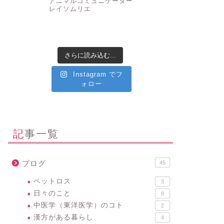
アニマルコミュニケーター
✤ク
レイソムリエ
さらに読み込む...
Instagram でフ
ォロー
記事一覧
ブログ
45
ペットロス
3
日々のこと
8
中医学（東洋医学）のコト
2
漢方がある暮らし
4