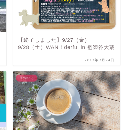
た
【終了しました】9/27（金）
9/28（土）WAN！derful in 祖師谷大蔵
日
2019年9月24日
日々のこと