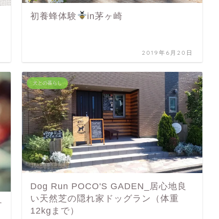
初養蜂体験
in茅ヶ崎
日
2019年6月20日
犬との暮らし
Dog Run POCO'S GADEN_居心地良
い天然芝の隠れ家ドッグラン（体重
す
12kgまで）