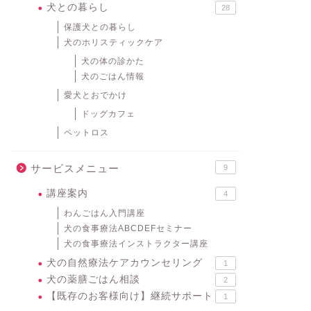
犬との暮らし
28
保護犬との暮らし
犬のホリスティックケア
犬の体の診かた
犬のごはん情報
愛犬とおでかけ
ドッグカフェ
ペットロス
サービスメニュー
9
講座案内
4
わんごはん入門講座
犬の食事療法ABCDEFセミナー
犬の食事療法インストラクター講座
犬の自然療法ケアカウンセリング
1
犬の薬膳ごはん相談
2
【既存のお客様向け】継続サポート
1