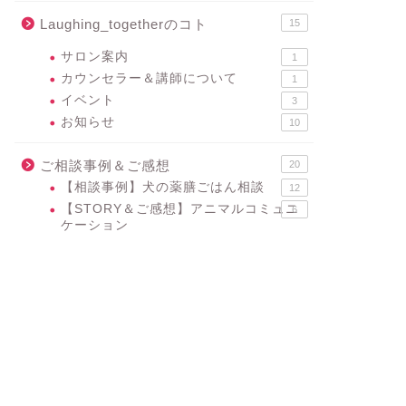
Laughing_togetherのコト
15
サロン案内
1
カウンセラー＆講師について
1
イベント
3
お知らせ
10
ご相談事例＆ご感想
20
【相談事例】犬の薬膳ごはん相談
12
【STORY＆ご感想】アニマルコミュニ
6
ケーション