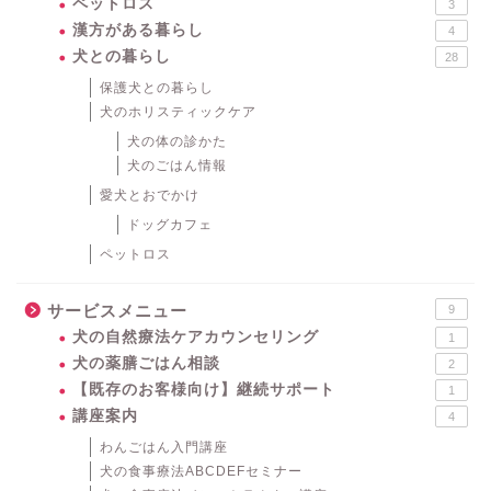
ペットロス
3
漢方がある暮らし
4
犬との暮らし
28
保護犬との暮らし
犬のホリスティックケア
犬の体の診かた
犬のごはん情報
愛犬とおでかけ
ドッグカフェ
ペットロス
サービスメニュー
9
犬の自然療法ケアカウンセリング
1
犬の薬膳ごはん相談
2
【既存のお客様向け】継続サポート
1
講座案内
4
わんごはん入門講座
犬の食事療法ABCDEFセミナー