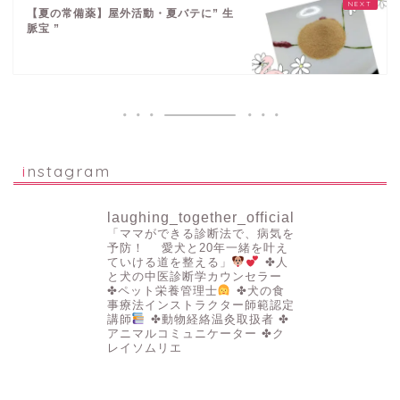
【夏の常備薬】屋外活動・夏バテに” 生
脈宝 ”
instagram
laughing_together_official
「ママができる診断法で、病気を
予防！
愛犬と20年一緒を叶え
ていける道を整える」
✤人
と犬の中医診断学カウンセラー
✤ペット栄養管理士
✤犬の食
事療法インストラクター師範認定
講師
✤動物経絡温灸取扱者
✤
アニマルコミュニケーター
✤ク
レイソムリエ