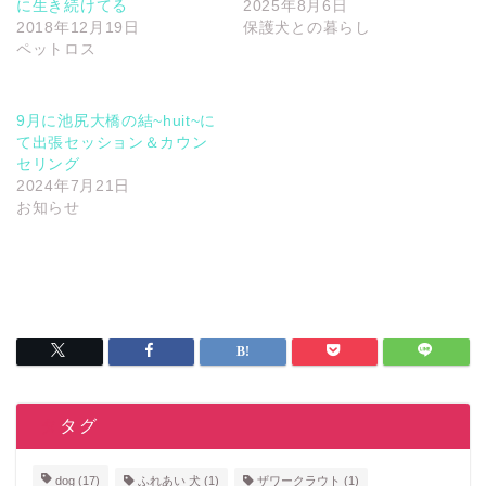
に生き続けてる
2025年8月6日
2018年12月19日
保護犬との暮らし
ペットロス
9月に池尻大橋の結~huit~に
て出張セッション＆カウン
セリング
2024年7月21日
お知らせ
タタグ
dog
(17)
ふれあい 犬
(1)
ザワークラウト
(1)