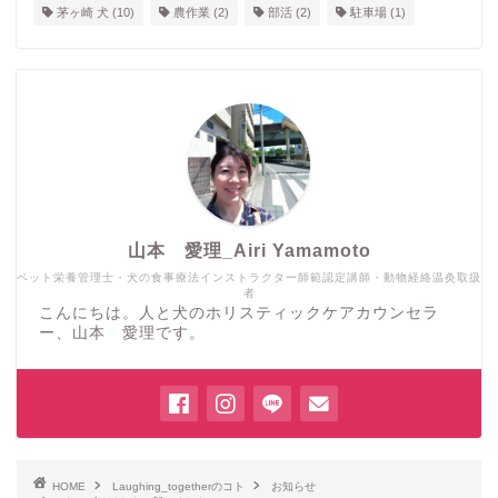
茅ヶ崎 犬
(10)
農作業
(2)
部活
(2)
駐車場
(1)
山本 愛理_Airi Yamamoto
ペット栄養管理士・犬の食事療法インストラクター師範認定講師・動物経絡温灸取扱
者
こんにちは。人と犬のホリスティックケアカウンセラ
ー、山本 愛理です。
HOME
Laughing_togetherのコト
お知らせ