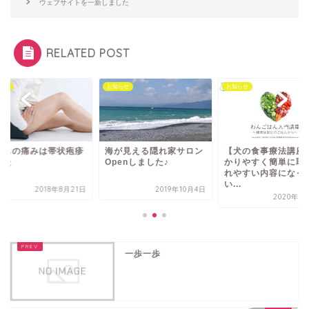
ウェブサイトを一新しました
RELATED POST
らせ
お知らせ
お知らせ
ももの痛みは帯状疱疹
海が見える隠れ家サロン
【犬の食事療法講座
った
Openしました♪
かりやすく簡単に取
れやすい内容になっ
い...
2018年8月21日
2019年10月4日
2020年1
一歩一歩