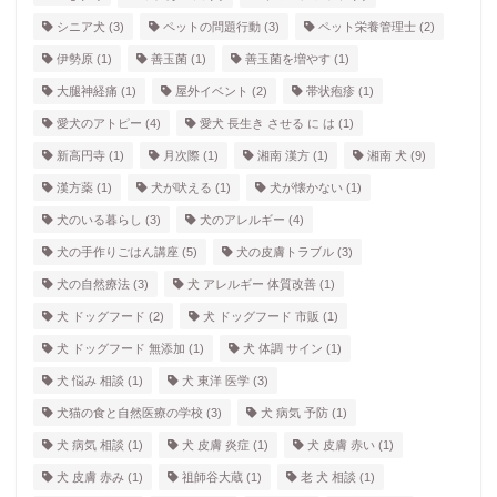
シニア犬
(3)
ペットの問題行動
(3)
ペット栄養管理士
(2)
伊勢原
(1)
善玉菌
(1)
善玉菌を増やす
(1)
大腿神経痛
(1)
屋外イベント
(2)
帯状疱疹
(1)
愛犬のアトピー
(4)
愛犬 長生き させる に は
(1)
新高円寺
(1)
月次際
(1)
湘南 漢方
(1)
湘南 犬
(9)
漢方薬
(1)
犬が吠える
(1)
犬が懐かない
(1)
犬のいる暮らし
(3)
犬のアレルギー
(4)
犬の手作りごはん講座
(5)
犬の皮膚トラブル
(3)
犬の自然療法
(3)
犬 アレルギー 体質改善
(1)
犬 ドッグフード
(2)
犬 ドッグフード 市販
(1)
犬 ドッグフード 無添加
(1)
犬 体調 サイン
(1)
犬 悩み 相談
(1)
犬 東洋 医学
(3)
犬猫の食と自然医療の学校
(3)
犬 病気 予防
(1)
犬 病気 相談
(1)
犬 皮膚 炎症
(1)
犬 皮膚 赤い
(1)
犬 皮膚 赤み
(1)
祖師谷大蔵
(1)
老 犬 相談
(1)