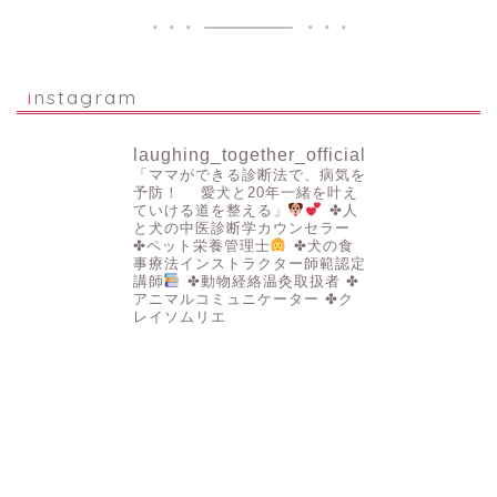
instagram
laughing_together_official
「ママができる診断法で、病気を
予防！
愛犬と20年一緒を叶え
ていける道を整える」
✤人
と犬の中医診断学カウンセラー
✤ペット栄養管理士
✤犬の食
事療法インストラクター師範認定
講師
✤動物経絡温灸取扱者
✤
アニマルコミュニケーター
✤ク
レイソムリエ