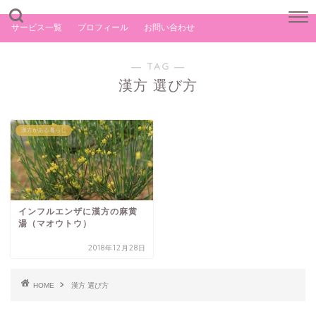
サービス一覧
プロフィール
お問い合わせ
― TAG ―
漢方 選び方
漢方がある暮らし
インフルエンザに漢方の麻黄
湯（マオウトウ）
2018年12月28日
HOME
漢方 選び方