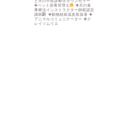
と犬の中医診断学カウンセラー
✤ペット栄養管理士
✤犬の食
事療法インストラクター師範認定
講師
✤動物経絡温灸取扱者
✤
アニマルコミュニケーター
✤ク
レイソムリエ