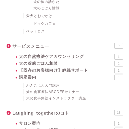
犬の体の診かた
犬のごはん情報
愛犬とおでかけ
ドッグカフェ
ペットロス
サービスメニュー
9
犬の自然療法ケアカウンセリング
1
犬の薬膳ごはん相談
2
【既存のお客様向け】継続サポート
1
講座案内
4
わんごはん入門講座
犬の食事療法ABCDEFセミナー
犬の食事療法インストラクター講座
Laughing_togetherのコト
15
サロン案内
1