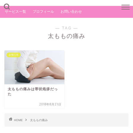
サービス一覧
プロフィール
お問い合わせ
― TAG ―
太ももの痛み
お知らせ
太ももの痛みは帯状疱疹だっ
た
2018年8月21日
HOME
太ももの痛み