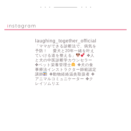
instagram
laughing_together_official
「ママができる診断法で、病気を
予防！
愛犬と20年一緒を叶え
ていける道を整える」
✤人
と犬の中医診断学カウンセラー
✤ペット栄養管理士
✤犬の食
事療法インストラクター師範認定
講師
✤動物経絡温灸取扱者
✤
アニマルコミュニケーター
✤ク
レイソムリエ