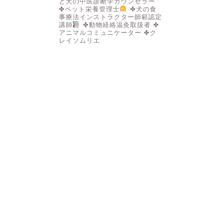
と犬の中医診断学カウンセラー
✤ペット栄養管理士
✤犬の食
事療法インストラクター師範認定
講師
✤動物経絡温灸取扱者
✤
アニマルコミュニケーター
✤ク
レイソムリエ