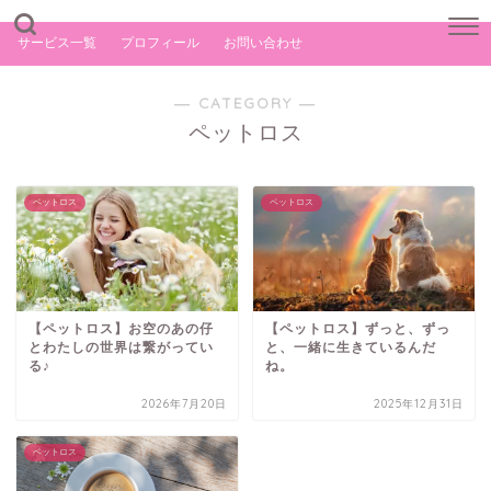
サービス一覧
プロフィール
お問い合わせ
― CATEGORY ―
ペットロス
ペットロス
ペットロス
【ペットロス】お空のあの仔
【ペットロス】ずっと、ずっ
とわたしの世界は繋がってい
と、一緒に生きているんだ
る♪
ね。
2026年7月20日
2025年12月31日
ペットロス